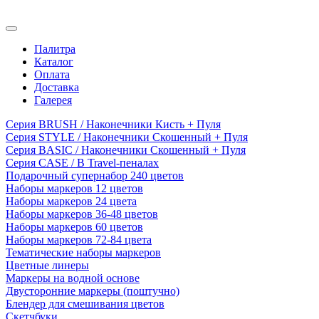
Палитра
Каталог
Оплата
Доставка
Галерея
Серия BRUSH / Наконечники Кисть + Пуля
Серия STYLE / Наконечники Скошенный + Пуля
Серия BASIC / Наконечники Скошенный + Пуля
Серия CASE / В Travel-пеналах
Подарочный супернабор 240 цветов
Наборы маркеров 12 цветов
Наборы маркеров 24 цвета
Наборы маркеров 36-48 цветов
Наборы маркеров 60 цветов
Наборы маркеров 72-84 цвета
Тематические наборы маркеров
Цветные линеры
Маркеры на водной основе
Двусторонние маркеры (поштучно)
Блендер для смешивания цветов
Скетчбуки