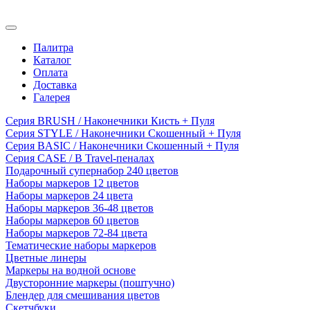
Палитра
Каталог
Оплата
Доставка
Галерея
Серия BRUSH / Наконечники Кисть + Пуля
Серия STYLE / Наконечники Скошенный + Пуля
Серия BASIC / Наконечники Скошенный + Пуля
Серия CASE / В Travel-пеналах
Подарочный супернабор 240 цветов
Наборы маркеров 12 цветов
Наборы маркеров 24 цвета
Наборы маркеров 36-48 цветов
Наборы маркеров 60 цветов
Наборы маркеров 72-84 цвета
Тематические наборы маркеров
Цветные линеры
Маркеры на водной основе
Двусторонние маркеры (поштучно)
Блендер для смешивания цветов
Скетчбуки