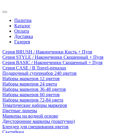
Палитра
Каталог
Оплата
Доставка
Галерея
Серия BRUSH / Наконечники Кисть + Пуля
Серия STYLE / Наконечники Скошенный + Пуля
Серия BASIC / Наконечники Скошенный + Пуля
Серия CASE / В Travel-пеналах
Подарочный супернабор 240 цветов
Наборы маркеров 12 цветов
Наборы маркеров 24 цвета
Наборы маркеров 36-48 цветов
Наборы маркеров 60 цветов
Наборы маркеров 72-84 цвета
Тематические наборы маркеров
Цветные линеры
Маркеры на водной основе
Двусторонние маркеры (поштучно)
Блендер для смешивания цветов
Скетчбуки