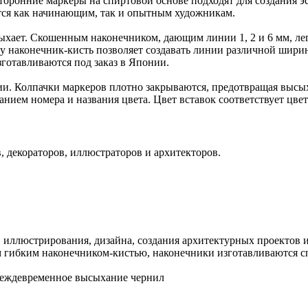
оронние маркеры на спиртовой основе подходят для создания эс
ится как начинающим, так и опытным художникам.
сыхает. Скошенным наконечником, дающим линии 1, 2 и 6 мм, лег
аконечник-кисть позволяет создавать линии различной ширины -
готавливаются под заказ в Японии.
. Колпачки маркеров плотно закрываются, предотвращая высых
нием номера и названия цвета. Цвет вставок соответствует цвет
, декораторов, иллюстраторов и архитекторов.
 иллюстрирования, дизайна, создания архитектурных проектов 
 гибким наконечником-кистью, наконечники изготавливаются с
реждевременное высыхание чернил