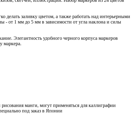
кизов, скетчей, иллюстраций. Набор маркеров из 24 цветов
ко делать заливку цветом, а также работать над интерьерными
 от 1 мм до 5 мм в зависимости от угла наклона и силы
ание. Элегантность удобного черного корпуса маркеров
у маркера.
и рисования манги, могут применяться для каллиграфии
пециально под заказ в Японии