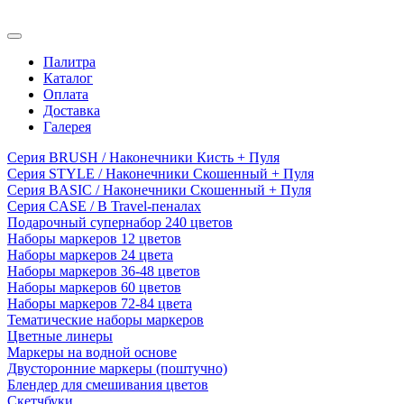
Палитра
Каталог
Оплата
Доставка
Галерея
Серия BRUSH / Наконечники Кисть + Пуля
Серия STYLE / Наконечники Скошенный + Пуля
Серия BASIC / Наконечники Скошенный + Пуля
Серия CASE / В Travel-пеналах
Подарочный супернабор 240 цветов
Наборы маркеров 12 цветов
Наборы маркеров 24 цвета
Наборы маркеров 36-48 цветов
Наборы маркеров 60 цветов
Наборы маркеров 72-84 цвета
Тематические наборы маркеров
Цветные линеры
Маркеры на водной основе
Двусторонние маркеры (поштучно)
Блендер для смешивания цветов
Скетчбуки