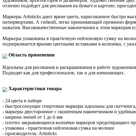
художников, архитекторов и дизайнеров. Художественные двуст
отлично подойдет для рисования на бумаге и картоне, пригод
Маркеры Artisticks дают яркие цвета, нарисованное быстро вы
натюрмортами. А гибкий, легко принимающий прежнюю форму н
нажатия. Высококачественные наконечники к этим маркерам из
Маркеры упакованы в практичную нейлоновую сумку на молнии
подчеркивается яркими цветными вставками в колпачки, с указа
Область применения
Идеальны для рисования и раскрашивания в работе художников
Подходят как для профессионалов, так и для начинающих.
Характеристики товара
- 24 цвета в наборе
- быстросохнущие спиртовые маркеры идеальны для скетчинга,
- маркеры двусторонние с скошенным наконечником и удобным
- ширина линий от 1 до 6 мм
- плотно закрывающиеся колпачки маркеров предотвращают п
- упаковка - практичная нейлоновая сумка на молнии
- производитель: Artisticks