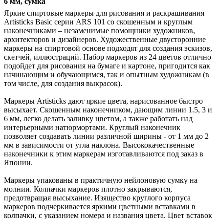
6 мм, сумка
Яркие спиртовые маркеры для рисования и раскрашивания
Artisticks Basic серии ARS 101 со скошенным и круглым
наконечниками – незаменимые помощники художников,
архитекторов и дизайнеров. Художественные двусторонние
маркеры на спиртовой основе подходят для создания эскизов,
скетчей, иллюстраций. Набор маркеров из 24 цветов отлично
подойдет для рисования на бумаге и картоне, пригодится как
начинающим и обучающимся, так и опытным художникам (в
том числе, для создания выкрасок).
Маркеры Artisticks дают яркие цвета, нарисованное быстро
высыхает. Скошенным наконечником, дающим линии 1.5, 3 и
6 мм, легко делать заливку цветом, а также работать над
интерьерными натюрмортами. Круглый наконечник
позволяет создавать линии различной ширины - от 1 мм до 2
мм в зависимости от угла наклона. Высококачественные
наконечники к этим маркерам изготавливаются под заказ в
Японии.
Маркеры упакованы в практичную нейлоновую сумку на
молнии. Колпачки маркеров плотно закрываются,
предотвращая высыхание. Изящество круглого корпуса
маркеров подчеркивается яркими цветными вставками в
колпачки, с указанием номера и названия цвета. Цвет вставок