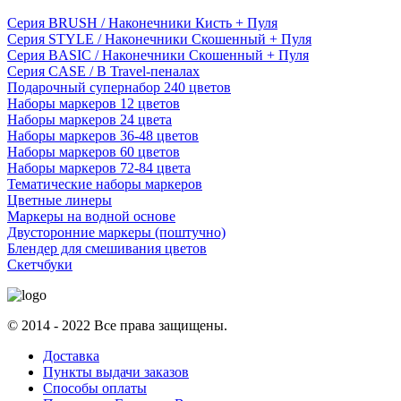
Серия BRUSH / Наконечники Кисть + Пуля
Серия STYLE / Наконечники Скошенный + Пуля
Серия BASIC / Наконечники Скошенный + Пуля
Серия CASE / В Travel-пеналах
Подарочный супернабор 240 цветов
Наборы маркеров 12 цветов
Наборы маркеров 24 цвета
Наборы маркеров 36-48 цветов
Наборы маркеров 60 цветов
Наборы маркеров 72-84 цвета
Тематические наборы маркеров
Цветные линеры
Маркеры на водной основе
Двусторонние маркеры (поштучно)
Блендер для смешивания цветов
Скетчбуки
© 2014 - 2022 Все права защищены.
Доставка
Пункты выдачи заказов
Способы оплаты