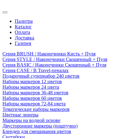
Палитра
Каталог
Оплата
Доставка
Галерея
Серия BRUSH / Наконечники Кисть + Пуля
Серия STYLE / Наконечники Скошенный + Пуля
Серия BASIC / Наконечники Скошенный + Пуля
Серия CASE / В Travel-пеналах
Подарочный супернабор 240 цветов
Наборы маркеров 12 цветов
Наборы маркеров 24 цвета
Наборы маркеров 36-48 цветов
Наборы маркеров 60 цветов
Наборы маркеров 72-84 цвета
Тематические наборы маркеров
Цветные линеры
Маркеры на водной основе
Двусторонние маркеры (поштучно)
Блендер для смешивания цветов
Скетчбуки