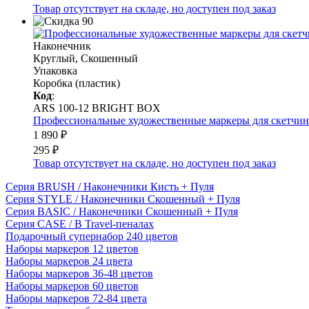
Товар отсутствует на складе, но доступен под заказ
Наконечник
Круглый, Скошенный
Упаковка
Коробка (пластик)
Код
:
ARS 100-12 BRIGHT BOX
Профессиональные художественные маркеры для скетчинга 
1 890 ₽
295 ₽
Товар отсутствует на складе, но доступен под заказ
Серия BRUSH / Наконечники Кисть + Пуля
Серия STYLE / Наконечники Скошенный + Пуля
Серия BASIC / Наконечники Скошенный + Пуля
Серия CASE / В Travel-пеналах
Подарочный супернабор 240 цветов
Наборы маркеров 12 цветов
Наборы маркеров 24 цвета
Наборы маркеров 36-48 цветов
Наборы маркеров 60 цветов
Наборы маркеров 72-84 цвета