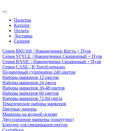
Палитра
Каталог
Оплата
Доставка
Галерея
Серия BRUSH / Наконечники Кисть + Пуля
Серия STYLE / Наконечники Скошенный + Пуля
Серия BASIC / Наконечники Скошенный + Пуля
Серия CASE / В Travel-пеналах
Подарочный супернабор 240 цветов
Наборы маркеров 12 цветов
Наборы маркеров 24 цвета
Наборы маркеров 36-48 цветов
Наборы маркеров 60 цветов
Наборы маркеров 72-84 цвета
Тематические наборы маркеров
Цветные линеры
Маркеры на водной основе
Двусторонние маркеры (поштучно)
Блендер для смешивания цветов
Скетчбуки