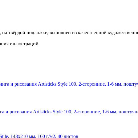
а твёрдой подложке, выполнен из качественной художественной
вания иллюстраций.
и рисования Artisticks Style 100, 2-сторонние, 1-6 мм, поштучн