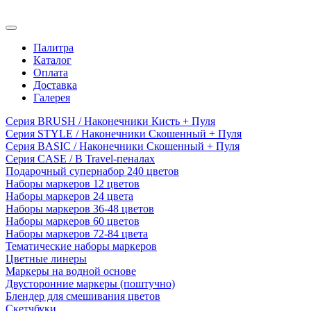
Палитра
Каталог
Оплата
Доставка
Галерея
Серия BRUSH / Наконечники Кисть + Пуля
Серия STYLE / Наконечники Скошенный + Пуля
Серия BASIC / Наконечники Скошенный + Пуля
Серия CASE / В Travel-пеналах
Подарочный супернабор 240 цветов
Наборы маркеров 12 цветов
Наборы маркеров 24 цвета
Наборы маркеров 36-48 цветов
Наборы маркеров 60 цветов
Наборы маркеров 72-84 цвета
Тематические наборы маркеров
Цветные линеры
Маркеры на водной основе
Двусторонние маркеры (поштучно)
Блендер для смешивания цветов
Скетчбуки