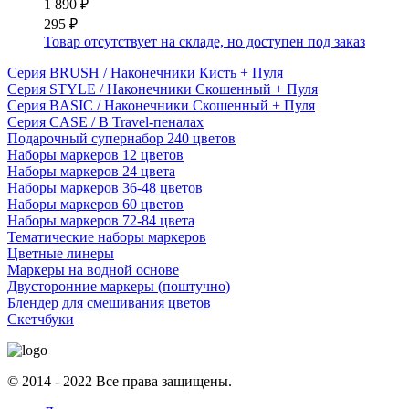
1 890 ₽
295 ₽
Товар отсутствует на складе, но доступен под заказ
Серия BRUSH / Наконечники Кисть + Пуля
Серия STYLE / Наконечники Скошенный + Пуля
Серия BASIC / Наконечники Скошенный + Пуля
Серия CASE / В Travel-пеналах
Подарочный супернабор 240 цветов
Наборы маркеров 12 цветов
Наборы маркеров 24 цвета
Наборы маркеров 36-48 цветов
Наборы маркеров 60 цветов
Наборы маркеров 72-84 цвета
Тематические наборы маркеров
Цветные линеры
Маркеры на водной основе
Двусторонние маркеры (поштучно)
Блендер для смешивания цветов
Скетчбуки
© 2014 - 2022 Все права защищены.